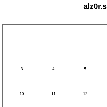
alz0r.
3
4
5
10
11
12