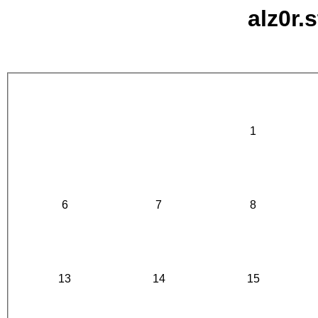
alz0r.
1
6
7
8
13
14
15