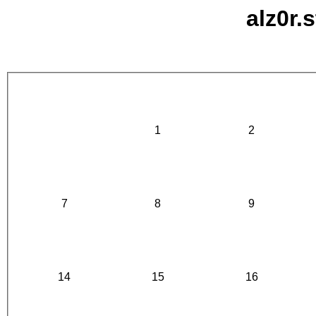
alz0r.
1
2
7
8
9
14
15
16